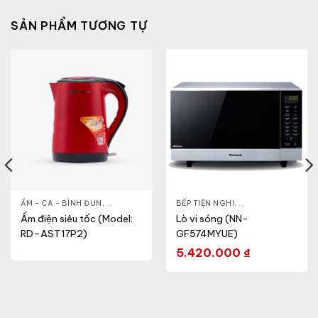
SẢN PHẨM TƯƠNG TỰ
HỎE & ĐẸP
ẤM - CA - BÌNH ĐUN
,
NỒI - ẤM - CA - BÌNH
,
GIA DỤNG KHỎE & ĐẸP
BẾP TIỆN NGHI
,
NỒI - ẤM - CA - BÌNH
,
GIA DỤNG KHỎE & 
Ấm điện siêu tốc (Model:
Lò vi sóng (NN-
RD–AST17P2)
GF574MYUE)
5.420.000
₫