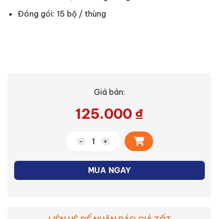
Đóng gói: 15 bộ / thùng
Giá bán:
125.000
₫
Alternative:
Bộ máng đèn LED T8 thủy tinh dài 0.6m
MUA NGAY