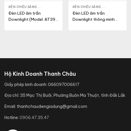
NLIGHT
ĐÈN CHIẾU SÁNG
,
THIẾT BỊ CHIẾU SÁNG
,
ĐÈN LED DOWNLIGHT
ĐÈN CHIẾU SÁNG
,
THIẾT BỊ CHIẾU SÁNG
,
ĐÈN LED DOWN
Đèn LED âm trần
Đèn LED âm trần
Downlight (Model: AT39
Downlight thông minh
76/12W)
xoay góc (Model:
AT39.BLE 76/12W)
Hộ Kinh Doanh Thanh Châu
Giấy phép kinh doanh:
066097006617
Địa chỉ:
35 Mạc Thị Bưởi, Phường Buôn Ma Thuột, tỉnh Đắk Lắk
Email:
thanhchaudiengiadung@gmail.com
Hotline:
0906.47.35.47