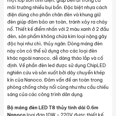
một lớp sơn tĩnh điện, giúp bền bỉ trong cả
môi trường nhiều bụi bẩn. Đặc biệt nhựa cách
điện dùng cho phần chân đèn và khung giữ
đèn giúp đảm bảo an toàn, tránh xảy ra cháy
nổ. Thiết kế điểm nhấn với 2 màu xanh ở 2 đầu
đèn, sản phẩm không chứa kim loại nặng gây
độc hại như chì, thủy ngân. Dòng máng đèn
này còn có thể sử dụng cho các loại đèn
khác ngoài nanoco, dễ dàng tháo lắp và cố
định. Về phần đèn led được sử dụng ChipLED
nghiên cứu và sản xuất bởi dây chuyển khép
kín của Nanoco. Đảm vấn đề an toàn trong
phòng chống cháy nổi cũng như nhu cầu chiếu
sáng của các công trình dân dụng.
Bộ máng đèn LED T8 thủy tinh dài 0.6m
Nanoco
loại đơn 10W – 220V được thiết kế