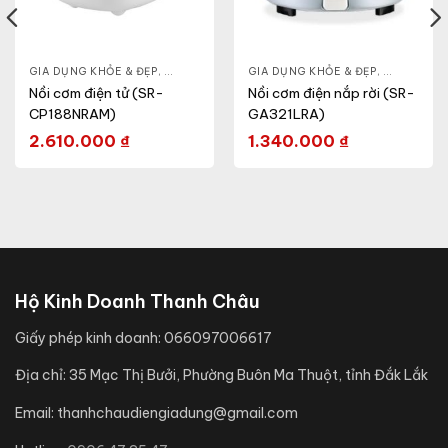
- CA - BÌNH
GIA DỤNG KHỎE & ĐẸP
,
NỒI CƠM ĐIỆN
,
NỒI - ẤM - CA - BÌNH
GIA DỤNG KHỎE & ĐẸP
,
NỒI CƠM ĐIỆN
,
NỒI - ẤM -
Nồi cơm điện tử (SR-
Nồi cơm điện nắp rời (SR-
CP188NRAM)
GA321LRA)
2.610.000
₫
1.340.000
₫
Hộ Kinh Doanh Thanh Châu
Giấy phép kinh doanh:
066097006617
Địa chỉ:
35 Mạc Thị Bưởi, Phường Buôn Ma Thuột, tỉnh Đắk Lắk
Email:
thanhchaudiengiadung@gmail.com