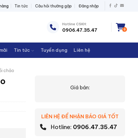
ĐIỆN THANH CHÂU
 hàng
Tin tức
Câu hỏi thường gặp
Đăng nhập
Hotline CSKH:
0906.47.35.47
0
mãi
Tin tức
Tuyển dụng
Liên hệ
ồi chảo
io
Giá bán:
LIÊN HỆ ĐỂ NHẬN BÁO GIÁ TỐT
Hotline:
0906.47.35.47