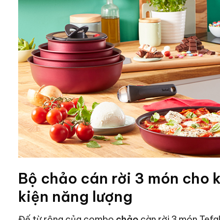
Bộ chảo cán rời 3 món cho 
kiện năng lượng
Đế từ rộng của combo
chảo
càn rời 3 món Tefa