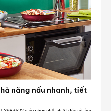
khả năng nấu nhanh, tiết
l L3989622 giúp phân phối nhiệt đều và làm