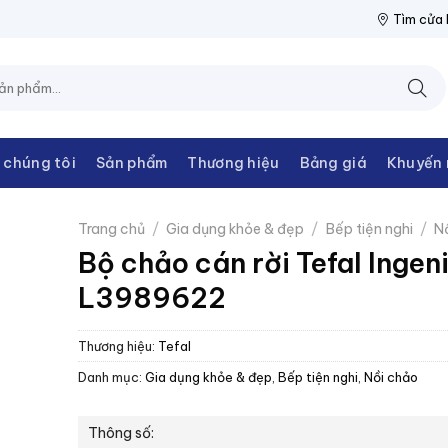
THANH CHÂU
NPP THIẾT BỊ ĐIỆN THANH CHÂU
NPP THIẾT BỊ 
Tìm cửa
 chúng tôi
Sản phẩm
Thương hiệu
Bảng giá
Khuyến 
Trang chủ
/
Gia dụng khỏe & đẹp
/
Bếp tiện nghi
/
N
Bộ chảo cán rời Tefal Ingen
L3989622
Thương hiệu:
Tefal
Danh mục:
Gia dụng khỏe & đẹp
,
Bếp tiện nghi
,
Nồi chảo
Thông số: