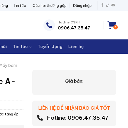
BỊ ĐIỆN THANH CHÂU
 hàng
Tin tức
Câu hỏi thường gặp
Đăng nhập
Hotline CSKH:
0906.47.35.47
0
mãi
Tin tức
Tuyển dụng
Liên hệ
Máy bơm
c A-
Giá bán:
LIÊN HỆ ĐỂ NHẬN BÁO GIÁ TỐT
ớc tăng áp
Hotline:
0906.47.35.47