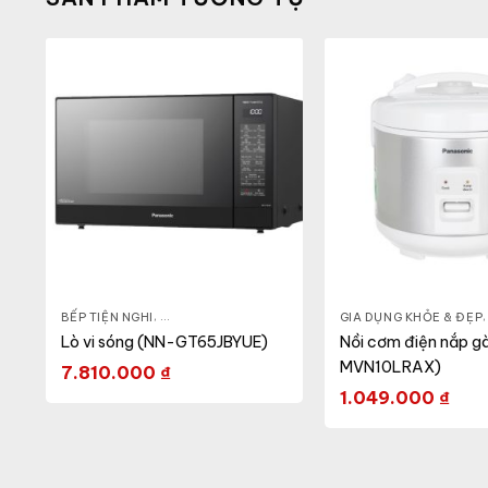
 CA - BÌNH
BẾP TIỆN NGHI
,
NỒI CƠM ĐIỆN
,
GIA DỤNG KHỎE & ĐẸP
,
LÒ VI SÓNG
GIA DỤNG KHỎE & ĐẸP
Lò vi sóng (NN-GT65JBYUE)
Nồi cơm điện nắp gà
MVN10LRAX)
7.810.000
₫
1.049.000
₫