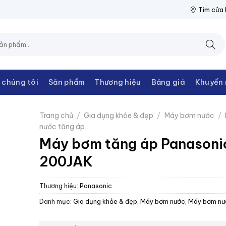
IỆN THANH CHÂU
NPP THIẾT BỊ ĐIỆN THANH CHÂU
NPP THIẾT 
Tìm cửa
 chúng tôi
Sản phẩm
Thương hiệu
Bảng giá
Khuyến 
Trang chủ
/
Gia dụng khỏe & đẹp
/
Máy bơm nước
/
nước tăng áp
Máy bơm tăng áp Panasoni
200JAK
Thương hiệu:
Panasonic
Danh mục:
Gia dụng khỏe & đẹp
,
Máy bơm nước
,
Máy bơm nư