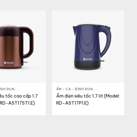
BÌNH ĐUN
,
GIA DỤNG KHỎE & ĐẸP
ẤM - CA - BÌNH ĐUN
,
NỒI - ẤM - CA - BÌNH
,
GIA DỤNG KHỎE & ĐẸP
,
iêu tốc cao cấp 1,7
Ấm điện siêu tốc 1,7 lít (Model:
: RD-AST17ST1.E)
RD–AST17P1.E)