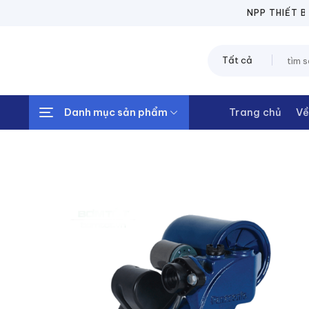
Chuyển
NPP THIẾT BỊ Đ
đến
nội
Tìm
dung
kiếm:
Danh mục sản phẩm
Trang chủ
Về