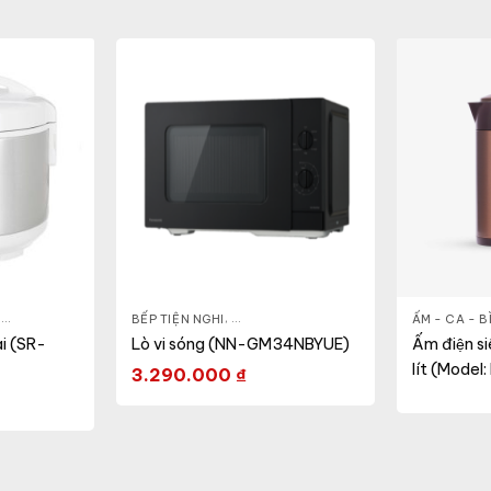
,
NỒI - ẤM - CA - BÌNH
BẾP TIỆN NGHI
,
NỒI CƠM ĐIỆN
,
GIA DỤNG KHỎE & ĐẸP
,
LÒ VI SÓNG
ẤM - CA - 
i (SR-
Lò vi sóng (NN-GM34NBYUE)
Ấm điện s
lít (Model
3.290.000
₫