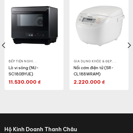
- CA - BÌNH
BẾP TIỆN NGHI
,
NỒI CƠM ĐIỆN
,
GIA DỤNG KHỎE & ĐẸP
,
GIA DỤNG KHỎE & ĐẸP
LÒ VI SÓNG
,
NỒI - ẤM -
Lò vi sóng (NU-
Nồi cơm điện tử (SR-
SC180BYUE)
CL188WRAM)
11.530.000
₫
2.220.000
₫
Hộ Kinh Doanh Thanh Châu