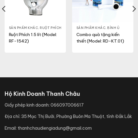
T
SẢN PHẨM KHÁC
,
RUỘT PHÍCH
SẢN PHẨM KHÁC
,
BÌNH Ủ
Ruột Phích 1.5 lít (Model:
Combo quà tặng kiến
RF-1542)
thiết (Model: RD-KT.01)
Hộ Kinh Doanh Thanh Châu
Giấy phép kinh doanh:
066097006617
Địa chỉ:
35 Mạc Thị Bưởi, Phường Buôn Ma Thuột, tỉnh Đắk Lắk
Email:
thanhchaudiengiadung@gmail.com