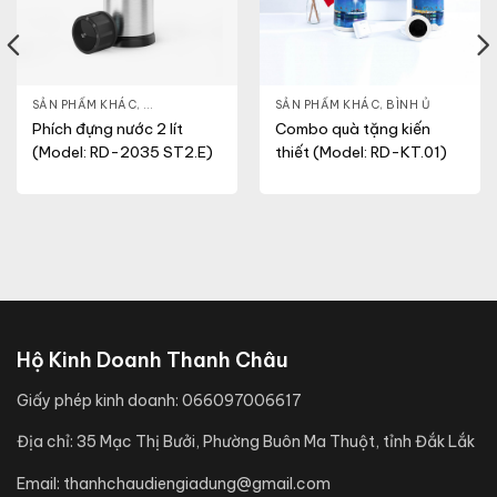
SẢN PHẨM KHÁC
,
PHÍCH ĐỰNG NƯỚC
SẢN PHẨM KHÁC
,
BÌNH Ủ
Phích đựng nước 2 lít
Combo quà tặng kiến
(Model: RD-2035 ST2.E)
thiết (Model: RD-KT.01)
Hộ Kinh Doanh Thanh Châu
Giấy phép kinh doanh:
066097006617
Địa chỉ:
35 Mạc Thị Bưởi, Phường Buôn Ma Thuột, tỉnh Đắk Lắk
Email:
thanhchaudiengiadung@gmail.com