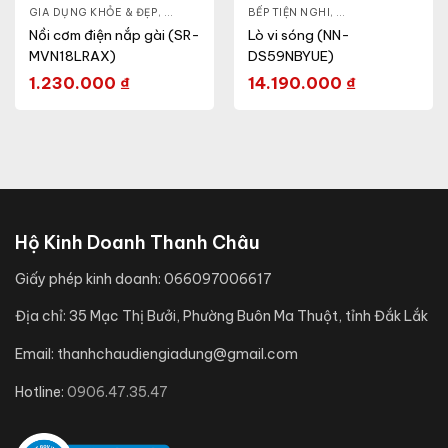
& ĐẸP
,
GIA DỤNG KHỎE & ĐẸP
LÒ VI SÓNG
,
NỒI - ẤM - CA - BÌNH
BẾP TIỆN NGHI
,
NỒI CƠM ĐIỆN
,
GIA DỤNG KHỎE & 
Nồi cơm điện nắp gài (SR-
Lò vi sóng (NN-
MVN18LRAX)
DS59NBYUE)
1.230.000
₫
14.190.000
₫
Hộ Kinh Doanh Thanh Châu
Giấy phép kinh doanh:
066097006617
Địa chỉ:
35 Mạc Thị Bưởi, Phường Buôn Ma Thuột, tỉnh Đắk Lắk
Email:
thanhchaudiengiadung@gmail.com
Hotline:
0906.47.35.47