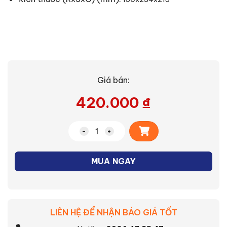
Giá bán:
420.000
₫
Alternative:
Bình đun siêu tốc Sharp EKJ-15EVS-ST 
MUA NGAY
LIÊN HỆ ĐỂ NHẬN BÁO GIÁ TỐT