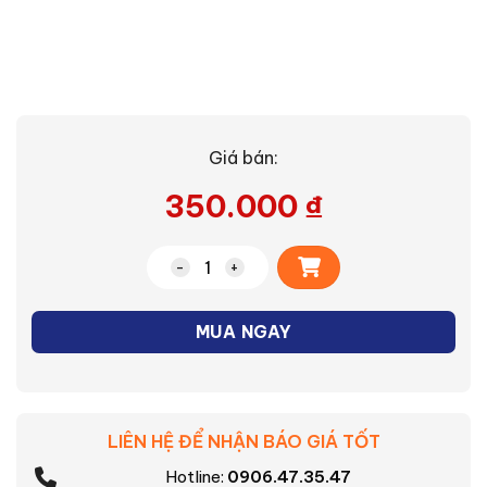
Giá bán:
350.000
₫
Alternative:
Máy vắt cam Sharp EJ-J408-WH số lượ
MUA NGAY
LIÊN HỆ ĐỂ NHẬN BÁO GIÁ TỐT
Hotline:
0906.47.35.47