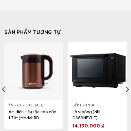
SẢN PHẨM TƯƠNG TỰ
- CA - BÌNH
ẤM - CA - BÌNH ĐUN
,
NỒI CƠM ĐIỆN
,
GIA DỤNG KHỎE & ĐẸP
BẾP TIỆN NGHI
,
NỒI - ẤM - CA - BÌNH
,
GIA DỤNG KHỎE & 
Ấm điện siêu tốc cao cấp
Lò vi sóng (NN-
1,7 lít (Model: RD-
DS59NBYUE)
AST17ST1.E)
14.190.000
₫