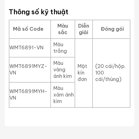
Thông số kỹ thuật
Màu
Diễn
Mã số Code
Đóng gói
sắc
giải
Màu
WMT6891-VN
trắng
Màu
WMT6891MYZ-
Mặt
(20 cái/hộp,
vàng
VN
kín
100
ánh kim
đơn
cái/thùng)
Màu
WMT6891MYH-
xám ánh
VN
kim