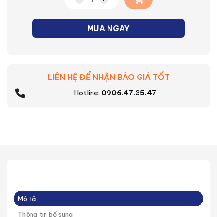
Mặt kín đơn Minerva Panasonic số lượng
MUA NGAY
LIÊN HỆ ĐỂ NHẬN BÁO GIÁ TỐT
Hotline:
0906.47.35.47
Mô tả
Thông tin bổ sung