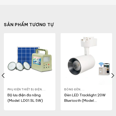
SẢN PHẨM TƯƠNG TỰ
PHỤ KIỆN THIẾT BỊ ĐIỆN
,
THIẾT BỊ ĐIỆN
,
BÓNG ĐÈN
THIẾT BỊ ĐIỆN KHÁC
,
ĐÈN LED CHIẾU ĐIỂM
,
Bộ lưu điện đa năng
Đèn LED Tracklight 20W
(Model: LD01.SL 5W)
Bluetooth (Model:
TRL04.BLE 20W)