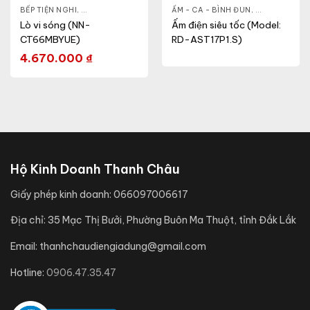
HỎE & ĐẸP
BẾP TIỆN NGHI
,
NỒI - ẤM - CA - BÌNH
,
GIA DỤNG KHỎE & ĐẸP
,
ẤM - CA - BÌNH ĐUN
LÒ VI SÓNG
,
GIA DỤNG KH
Lò vi sóng (NN-
Ấm điện siêu tốc (Model:
CT66MBYUE)
RD-AST17P1.S)
4.670.000
₫
Hộ Kinh Doanh Thanh Châu
Giấy phép kinh doanh:
066097006617
Địa chỉ:
35 Mạc Thị Bưởi, Phường Buôn Ma Thuột, tỉnh Đắk Lắk
Email:
thanhchaudiengiadung@gmail.com
Hotline:
0906.47.35.47