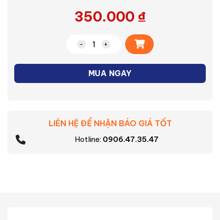
350.000
₫
Alternative:
Máy vắt cam Sharp EJ-J415-WH số lượ
MUA NGAY
LIÊN HỆ ĐỂ NHẬN BÁO GIÁ TỐT
Hotline:
0906.47.35.47