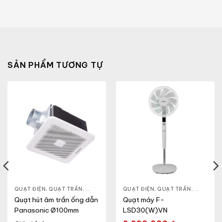
SẢN PHẨM TƯƠNG TỰ
ĐỨNG
QUẠT ĐIỆN, QUẠT TRẦN
,
QUẠT ÂM TRẦN
QUẠT ĐIỆN, QUẠT TRẦN
,
QUẠT THÔNG GIÓ
,
QUẠT ĐỨ
Quạt hút âm trần ống dẫn
Quạt máy F-
Panasonic Ø100mm
LSD30(W)VN