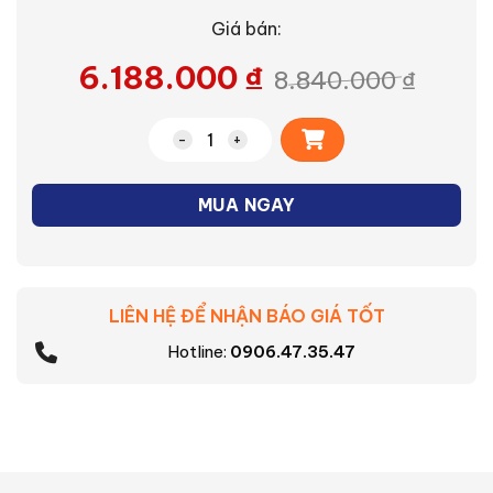
Giá bán:
6.188.000
₫
8.840.000
₫
Alternative:
Quạt thông gió âm trần nối ống Mitsub
MUA NGAY
LIÊN HỆ ĐỂ NHẬN BÁO GIÁ TỐT
Hotline:
0906.47.35.47