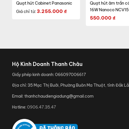
Quạt hút Cabinet Panasonic
Quạt hút âm trần c
16W Nanoco NCV1
3.255.000
₫
Giá chỉ từ:
550.000
₫
Hộ Kinh Doanh Thanh Châu
Giấy phép kinh doanh:
066097006617
Địa chỉ:
35 Mạc Thị Bưởi, Phường Buôn Ma Thuột, tỉnh Đắk Lắ
Email:
thanhchaudiengiadung@gmail.com
Hotline:
0906.47.35.47