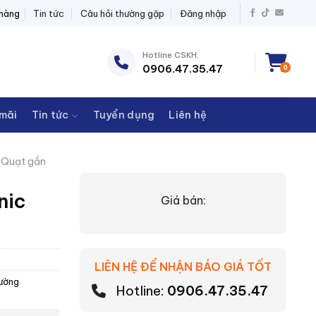
T BỊ ĐIỆN THANH CHÂU
 hàng
Tin tức
Câu hỏi thường gặp
Đăng nhập
Hotline CSKH:
0906.47.35.47
0
mãi
Tin tức
Tuyển dụng
Liên hệ
Quạt gắn
nic
Giá bán:
LIÊN HỆ ĐỂ NHẬN BÁO GIÁ TỐT
ường
Hotline:
0906.47.35.47