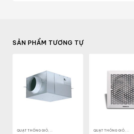
SẢN PHẨM TƯƠNG TỰ
 TRẦN
,
QUẠT THÔNG GIÓ
QUẠT THÔNG GIÓ
,
QUẠT CABINET
,
QUẠT ĐIỆN, QUẠT TRẦN
QUẠT THÔNG GIÓ
,
QUẠ