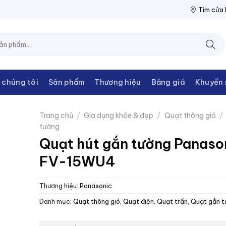
ĐIỆN THANH CHÂU
NPP THIẾT BỊ ĐIỆN THANH CHÂU
NPP THIẾ
Tìm cửa
 chúng tôi
Sản phẩm
Thương hiệu
Bảng giá
Khuyến 
Trang chủ
/
Gia dụng khỏe & đẹp
/
Quạt thông gió
/
tường
Quạt hút gắn tường Panaso
FV-15WU4
Thương hiệu:
Panasonic
Danh mục:
Quạt thông gió
,
Quạt điện, Quạt trần
,
Quạt gắn t