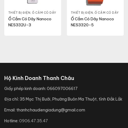
THIẾT BỊ ĐIỆN
,
Ổ CẮM CÓ DÂY
THIẾT BỊ ĐIỆN
,
Ổ CẮM CÓ DÂY
Ổ Cắm Có Dây Nanoco
Ổ Cắm Có Dây Nanoco
NES332U-3
NES3320-5
Hộ Kinh Doanh Thanh Châu
Giấy phép kinh doanh:
066097006617
Địa chỉ:
35 Mạc Thị Bưởi, Phường Buôn Ma Thuột, tỉnh Đắk Lắk
Email:
thanhchaudiengiadung@gmail.com
Hotline:
0906.47.35.47