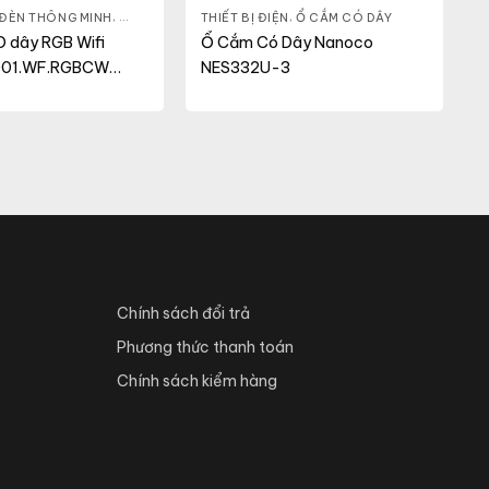
N TRANG TRÍ
ĐÈN THÔNG MINH
,
THIẾT BỊ CHIẾU SÁNG
,
THIẾT BỊ ĐIỆN
THIẾT BỊ ĐIỆN
,
THIẾT BỊ ĐIỆN
,
Ổ CẮM CÓ DÂY
D dây RGB Wifi
Ổ Cắm Có Dây Nanoco
LD01.WF.RGBCW
NES332U-3
(12VDC))
Chính sách đổi trả
Phương thức thanh toán
Chính sách kiểm hàng