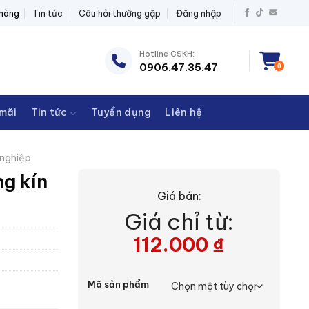
 BỊ ĐIỆN THANH CHÂU
 hàng
Tin tức
Câu hỏi thường gặp
Đăng nhập
Hotline CSKH:
0906.47.35.47
0
mãi
Tin tức
Tuyển dụng
Liên hệ
nghiệp
ng kín
Giá bán:
Giá chỉ từ:
112.000
₫
Mã sản phẩm