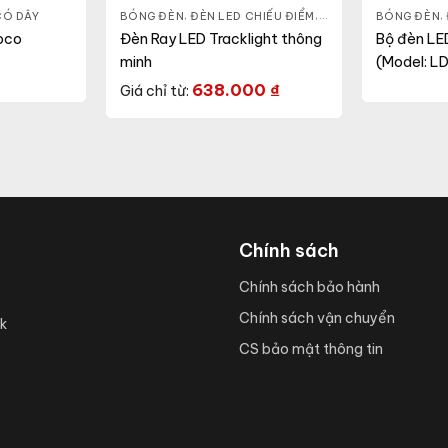
CÓ DÂY
BÓNG ĐÈN
,
ĐÈN LED CHIẾU ĐIỂM
,
ĐÈN THÔNG MINH
BÓNG ĐÈN
,
ĐÈ
,
oco
Đèn Ray LED Tracklight thông
Bộ đèn LE
minh
(Model: 
1000/3W 
638.000
₫
Giá chỉ từ:
Chính sách
Chính sách bảo hành
Chính sách vận chuyển
k
CS bảo mật thông tin