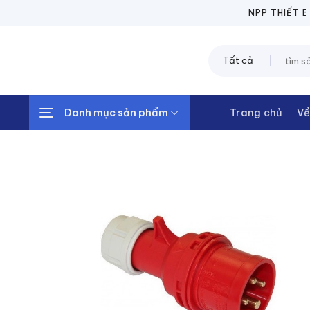
Chuyển
NPP THIẾT BỊ Đ
đến
nội
Tìm
dung
kiếm:
Danh mục sản phẩm
Trang chủ
Về