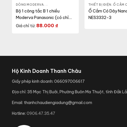
DÒNG MODERVA
,
CÔNG TẮC Ổ CẮM
,
THIẾT BỊ ĐIỆN
THIẾT BỊ ĐIỆN
,
Ổ CẮM 
Bộ 1 công tắc B 1 chiều
Ổ Cắm Có Dây Nan
Moderva Panasonic (có chỉ
NES3332-3
báo)
88.000
₫
Giá chỉ từ:
Hộ Kinh Doanh Thanh Châu
Giấy phép kinh doanh:
066097006617
Địa chỉ:
35 Mạc Thị Bưởi, Phường Buôn Ma Thuột, tỉnh Đắk Lắ
Email:
thanhchaudiengiadung@gmail.com
Hotline:
0906.47.35.47