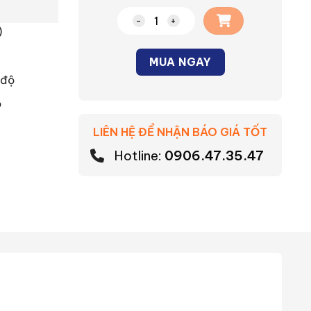
Phích cắm di động loại không kín n
)
MUA NGAY
 độ
Alternative:
ộ
LIÊN HỆ ĐỂ NHẬN BÁO GIÁ TỐT
Hotline:
0906.47.35.47