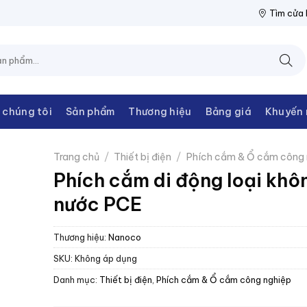
IỆN THANH CHÂU
NPP THIẾT BỊ ĐIỆN THANH CHÂU
NPP THIẾT
Tìm cửa
 chúng tôi
Sản phẩm
Thương hiệu
Bảng giá
Khuyến 
Trang chủ
/
Thiết bị điện
/
Phích cắm & Ổ cắm công 
Phích cắm di động loại khô
nước PCE
Thương hiệu:
Nanoco
SKU:
Không áp dụng
Danh mục:
Thiết bị điện
,
Phích cắm & Ổ cắm công nghiệp