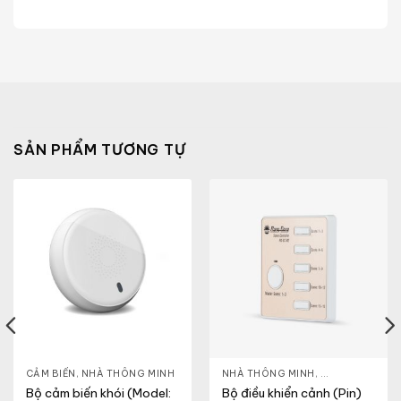
SẢN PHẨM TƯƠNG TỰ
MINH
CẢM BIẾN
,
NHÀ THÔNG MINH
NHÀ THÔNG MINH
,
ĐÈN THÔNG MI
Bộ cảm biến khói (Model:
Bộ điều khiển cảnh (Pin)