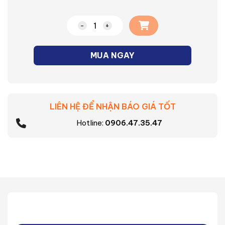
Nồi vân đá chống dính Supor Rock Art H
MUA NGAY
LIÊN HỆ ĐỂ NHẬN BÁO GIÁ TỐT
Hotline:
0906.47.35.47