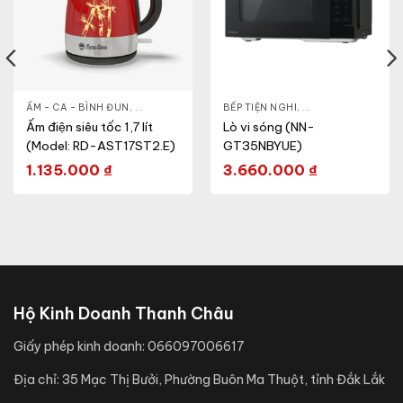
& ĐẸP
,
ẤM - CA - BÌNH ĐUN
LÒ VI SÓNG
,
GIA DỤNG KHỎE & ĐẸP
BẾP TIỆN NGHI
,
NỒI - ẤM - CA - BÌNH
,
GIA DỤNG KHỎE & 
Ấm điện siêu tốc 1,7 lít
Lò vi sóng (NN-
(Model: RD-AST17ST2.E)
GT35NBYUE)
1.135.000
₫
3.660.000
₫
Hộ Kinh Doanh Thanh Châu
Giấy phép kinh doanh:
066097006617
Địa chỉ:
35 Mạc Thị Bưởi, Phường Buôn Ma Thuột, tỉnh Đắk Lắk