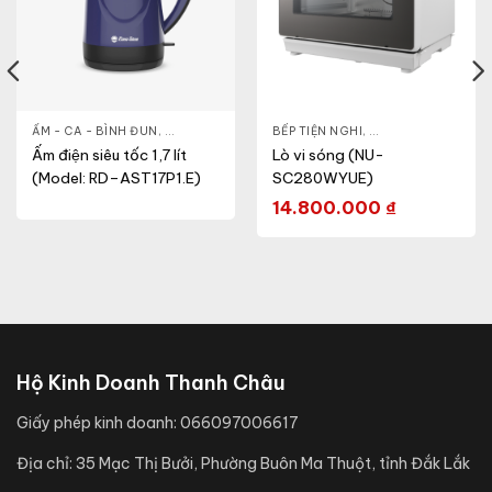
& ĐẸP
,
ẤM - CA - BÌNH ĐUN
LÒ VI SÓNG
,
GIA DỤNG KHỎE & ĐẸP
BẾP TIỆN NGHI
,
NỒI - ẤM - CA - BÌNH
,
GIA DỤNG KHỎE & 
Ấm điện siêu tốc 1,7 lít
Lò vi sóng (NU-
(Model: RD–AST17P1.E)
SC280WYUE)
14.800.000
₫
Hộ Kinh Doanh Thanh Châu
Giấy phép kinh doanh:
066097006617
Địa chỉ:
35 Mạc Thị Bưởi, Phường Buôn Ma Thuột, tỉnh Đắk Lắk