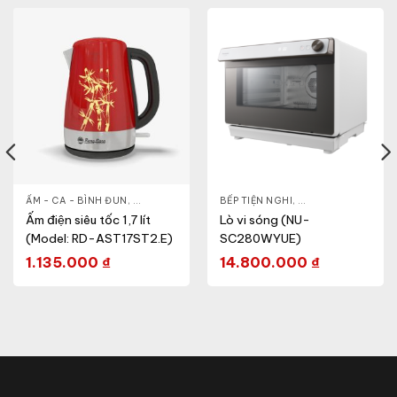
HỎE & ĐẸP
ẤM - CA - BÌNH ĐUN
,
NỒI - ẤM - CA - BÌNH
,
GIA DỤNG KHỎE & ĐẸP
BẾP TIỆN NGHI
,
NỒI - ẤM - CA - BÌNH
,
GIA DỤNG KHỎE & 
Ấm điện siêu tốc 1,7 lít
Lò vi sóng (NU-
(Model: RD-AST17ST2.E)
SC280WYUE)
1.135.000
₫
14.800.000
₫