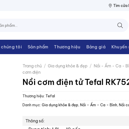
N THANH CHÂU
NPP THIẾT BỊ ĐIỆN THANH CHÂU
NPP THIẾT B
Tìm cửa
 chúng tôi
Sản phẩm
Thương hiệu
Bảng giá
Khuyến 
Trang chủ
/
Gia dụng khỏe & đẹp
/
Nồi - Ấm - Ca - B
cơm điện
Nồi cơm điện tử Tefal RK75
Thương hiệu:
Tefal
Danh mục:
Gia dụng khỏe & đẹp
,
Nồi - Ấm - Ca - Bình
,
Nồi c
Thông số: