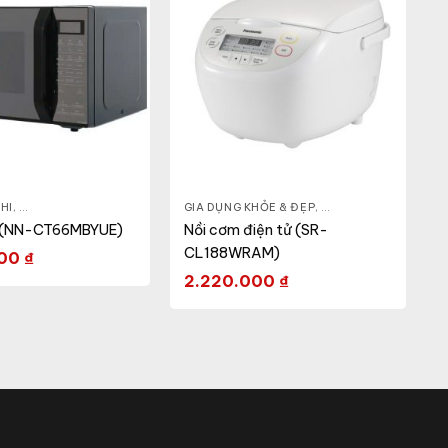
HI
,
GIA DỤNG KHỎE & ĐẸP
,
LÒ VI SÓNG
GIA DỤNG KHỎE & ĐẸP
,
NỒI - ẤM - CA - BÌNH
g (NN-CT66MBYUE)
Nồi cơm điện tử (SR-
CL188WRAM)
000
₫
2.220.000
₫