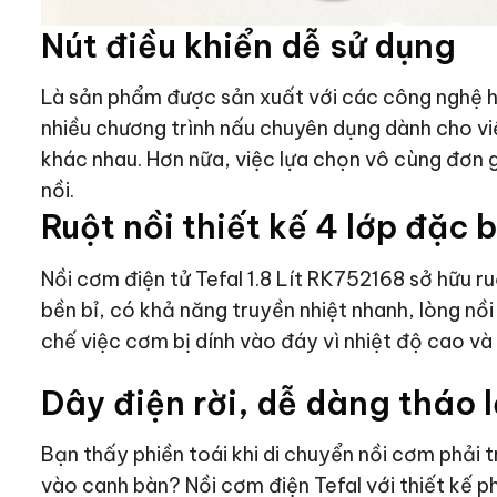
Nút điều khiển dễ sử dụng
Là sản phẩm được sản xuất với các công nghệ hi
nhiều chương trình nấu chuyên dụng dành cho v
khác nhau. Hơn nữa, việc lựa chọn vô cùng đơn g
nồi.
Ruột nồi thiết kế 4 lớp đặc b
Nồi cơm điện tử Tefal 1.8 Lít RK752168 sở hữu ru
bền bỉ, có khả năng truyền nhiệt nhanh, lòng nồ
chế việc cơm bị dính vào đáy vì nhiệt độ cao và 
Dây điện rời, dễ dàng tháo 
Bạn thấy phiền toái khi di chuyển nồi cơm phải 
vào canh bàn? Nồi cơm điện Tefal với thiết kế p