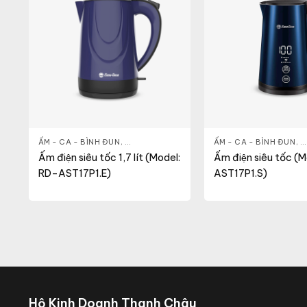
 CA - BÌNH
ẤM - CA - BÌNH ĐUN
,
NỒI CƠM ĐIỆN
,
GIA DỤNG KHỎE & ĐẸP
ẤM - CA - BÌNH ĐUN
,
NỒI - ẤM - CA - BÌNH
,
G
Ấm điện siêu tốc 1,7 lít (Model:
Ấm điện siêu tốc (
RD–AST17P1.E)
AST17P1.S)
Hộ Kinh Doanh Thanh Châu