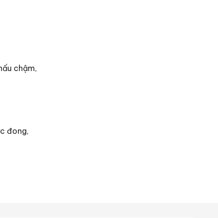
 nấu chậm,
ốc đong,