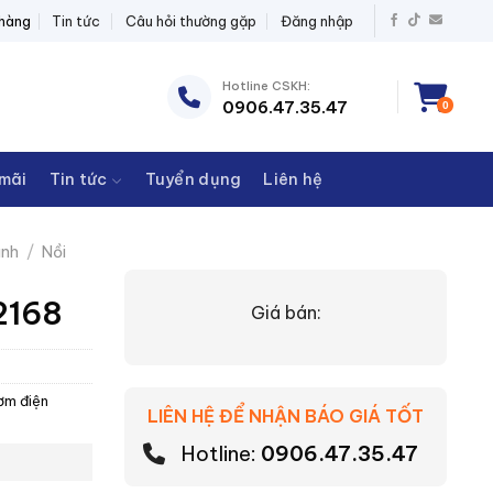
Ị ĐIỆN THANH CHÂU
 hàng
Tin tức
Câu hỏi thường gặp
Đăng nhập
Hotline CSKH:
0906.47.35.47
0
mãi
Tin tức
Tuyển dụng
Liên hệ
ình
/
Nồi
2168
Giá bán:
ơm điện
LIÊN HỆ ĐỂ NHẬN BÁO GIÁ TỐT
Hotline:
0906.47.35.47