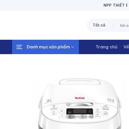
Chuyển
NPP THIẾT BỊ ĐIỆ
đến
nội
Tìm
dung
kiếm:
Danh mục sản phẩm
Trang chủ
Về