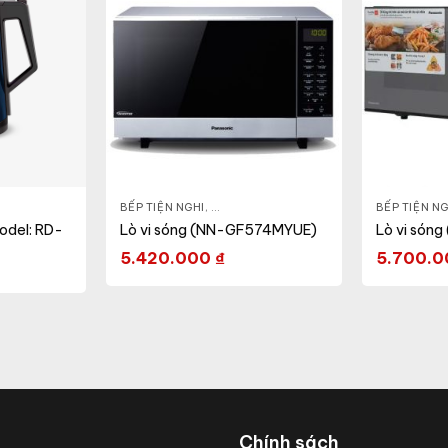
IA DỤNG KHỎE & ĐẸP
BẾP TIỆN NGHI
,
NỒI - ẤM - CA - BÌNH
,
GIA DỤNG KHỎE & ĐẸP
,
LÒ VI SÓNG
BẾP TIỆN NG
Model: RD-
Lò vi sóng (NN-GF574MYUE)
Lò vi són
5.420.000
₫
5.700.
Chính sách