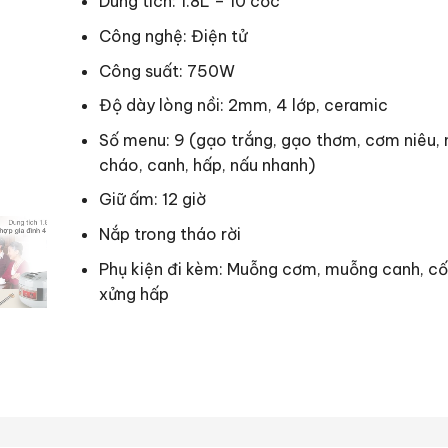
Dung tích: 1.8L – 10 cốc
Công nghệ: Điện tử
Công suất: 750W
Độ dày lòng nồi: 2mm, 4 lớp, ceramic
Số menu: 9 (gạo trắng, gạo thơm, cơm niêu,
cháo, canh, hấp, nấu nhanh)
Giữ ấm: 12 giờ
Nắp trong tháo rời
Phụ kiện đi kèm: Muỗng cơm, muỗng canh, c
xửng hấp