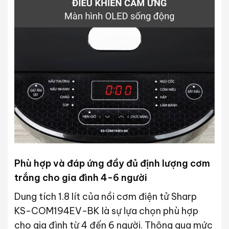
Phù hợp và đáp ứng đầy đủ định lượng cơm
trắng cho gia đình 4-6 người
Dung tích 1.8 lít của nồi cơm điện tử Sharp
KS-COM194EV-BK là sự lựa chọn phù hợp
cho gia đình từ 4 đến 6 người. Thông qua mức