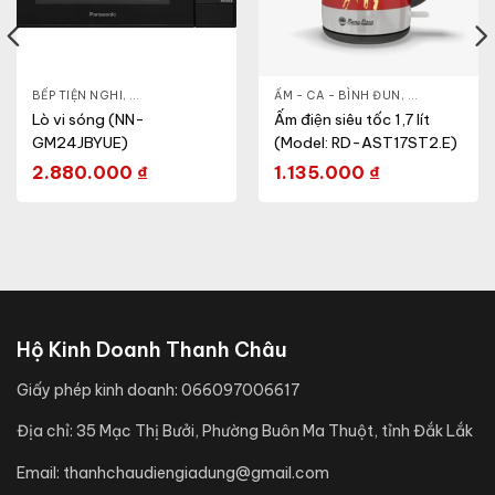
HỎE & ĐẸP
BẾP TIỆN NGHI
,
NỒI - ẤM - CA - BÌNH
,
GIA DỤNG KHỎE & ĐẸP
,
ẤM - CA - BÌNH ĐUN
LÒ VI SÓNG
,
GIA DỤNG KH
Lò vi sóng (NN-
Ấm điện siêu tốc 1,7 lít
GM24JBYUE)
(Model: RD-AST17ST2.E)
2.880.000
₫
1.135.000
₫
Hộ Kinh Doanh Thanh Châu
Giấy phép kinh doanh:
066097006617
Địa chỉ:
35 Mạc Thị Bưởi, Phường Buôn Ma Thuột, tỉnh Đắk Lắk
Email:
thanhchaudiengiadung@gmail.com