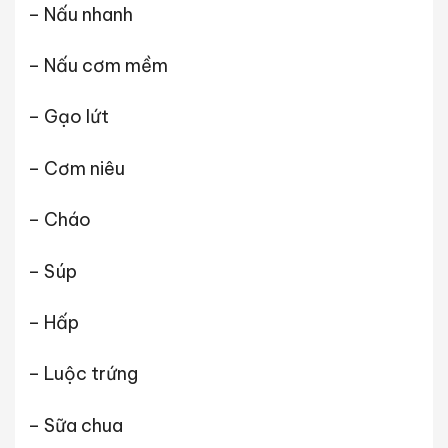
– Nấu nhanh
– Nấu cơm mềm
– Gạo lứt
– Cơm niêu
– Cháo
– Súp
– Hấp
– Luộc trứng
– Sữa chua