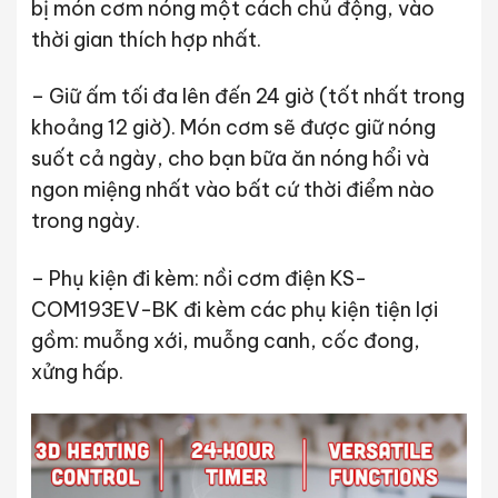
bị món cơm nóng một cách chủ động, vào
thời gian thích hợp nhất.
– Giữ ấm tối đa lên đến 24 giờ (tốt nhất trong
khoảng 12 giờ). Món cơm sẽ được giữ nóng
suốt cả ngày, cho bạn bữa ăn nóng hổi và
ngon miệng nhất vào bất cứ thời điểm nào
trong ngày.
– Phụ kiện đi kèm: nồi cơm điện KS-
COM193EV-BK đi kèm các phụ kiện tiện lợi
gồm: muỗng xới, muỗng canh, cốc đong,
xửng hấp.