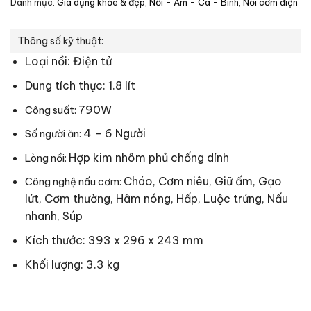
Danh mục:
Gia dụng khỏe & đẹp
,
Nồi - Ấm - Ca - Bình
,
Nồi cơm điện
Thông số kỹ thuật:
Loại nồi:
Điện tử
Dung tích thực: 1.8 lít
790W
Công suất:
4 – 6 Người
Số người ăn:
Hợp kim nhôm phủ chống dính
Lòng nồi:
Cháo, Cơm niêu, Giữ ấm, Gạo
Công nghệ nấu cơm:
lứt, Cơm thường, Hâm nóng, Hấp, Luộc trứng, Nấu
nhanh, Súp
Kích thước: 393 x 296 x 243 mm
Khối lượng: 3.3 kg