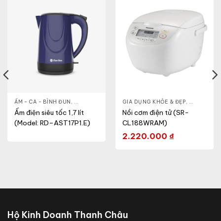
& ĐẸP
,
ẤM - CA - BÌNH ĐUN
LÒ VI SÓNG
,
GIA DỤNG KHỎE & ĐẸP
GIA DỤNG KHỎE & ĐẸP
,
NỒI - ẤM - CA - BÌNH
,
NỒI - ẤM -
Ấm điện siêu tốc 1,7 lít
Nồi cơm điện tử (SR-
(Model: RD–AST17P1.E)
CL188WRAM)
2.220.000
₫
Hộ Kinh Doanh Thanh Châu