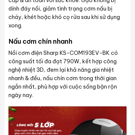
cấp & an toàn với sức khỏe. Gạo không bị
dính đáy nồi, giảm tình trạng cơm nấu bị
cháy, khét hoặc khó cọ rửa sau khi sử dụng
xong.
Nấu cơm chín nhanh
Nồi cơm điện Sharp KS-COM193EV-BK có
công suất tối đa đạt 790W, kết hợp công
nghệ nhiệt 3D, đem lại khả năng gia nhiệt
nhanh & đều, nấu chín cơm trong thời gian
ngắn nhất, phù hợp với cuộc sống bận rộn
ngày nay.