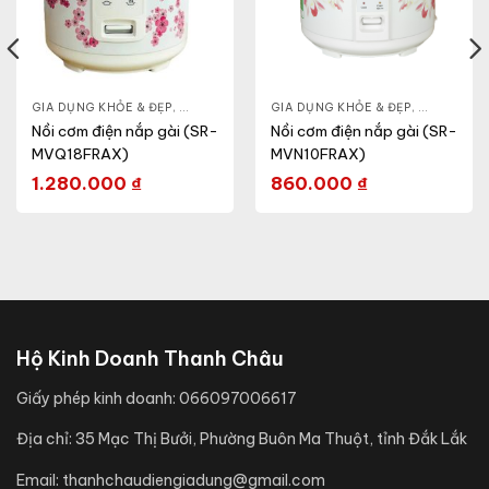
- CA - BÌNH
GIA DỤNG KHỎE & ĐẸP
,
NỒI CƠM ĐIỆN
,
NỒI - ẤM - CA - BÌNH
GIA DỤNG KHỎE & ĐẸP
,
NỒI CƠM ĐIỆN
,
NỒI - ẤM -
Nồi cơm điện nắp gài (SR-
Nồi cơm điện nắp gài (SR-
MVQ18FRAX)
MVN10FRAX)
1.280.000
₫
860.000
₫
Hộ Kinh Doanh Thanh Châu
Giấy phép kinh doanh:
066097006617
Địa chỉ:
35 Mạc Thị Bưởi, Phường Buôn Ma Thuột, tỉnh Đắk Lắk
Email:
thanhchaudiengiadung@gmail.com