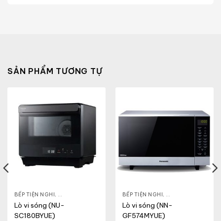
SẢN PHẨM TƯƠNG TỰ
- CA - BÌNH
BẾP TIỆN NGHI
,
NỒI CƠM ĐIỆN
,
GIA DỤNG KHỎE & ĐẸP
,
BẾP TIỆN NGHI
LÒ VI SÓNG
,
GIA DỤNG KHỎE & 
Lò vi sóng (NU-
Lò vi sóng (NN-
SC180BYUE)
GF574MYUE)