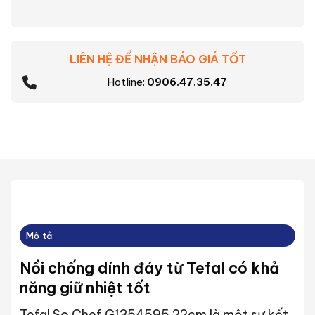
LIÊN HỆ ĐỂ NHẬN BÁO GIÁ TỐT
Hotline:
0906.47.35.47
Mô tả
Nồi chống dính đáy từ Tefal có khả
năng giữ nhiệt tốt
Tefal So Chef G1354595 22cm là một sự kết