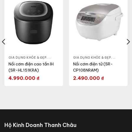
HỎE & ĐẸP
GIA DỤNG KHỎE & ĐẸP
,
NỒI - ẤM - CA - BÌNH
,
NỒI - ẤM - CA - BÌNH
GIA DỤNG KHỎE & ĐẸP
,
NỒI CƠM ĐIỆN
,
NỒI - ẤM -
Nồi cơm điện cao tần IH
Nồi cơm điện tử (SR-
(SR-HL151KRA)
CP108NRAM)
4.990.000
₫
2.490.000
₫
Hộ Kinh Doanh Thanh Châu