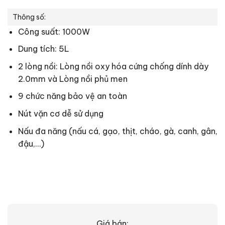
Thông số:
Công suất: 1000W
Dung tích: 5L
2 lòng nồi: Lòng nồi oxy hóa cứng chống dính dày
2.0mm và Lòng nồi phủ men
9 chức năng bảo vệ an toàn
Nút vặn cơ dễ sử dụng
Nấu đa năng (nấu cá, gạo, thịt, cháo, gà, canh, gân,
đậu,…)
Giá bán: