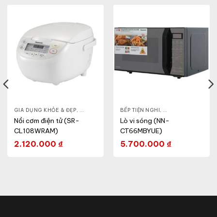
- CA - BÌNH
GIA DỤNG KHỎE & ĐẸP
,
NỒI CƠM ĐIỆN
,
NỒI - ẤM - CA - BÌNH
BẾP TIỆN NGHI
,
NỒI CƠM ĐIỆN
,
GIA DỤNG KHỎE & 
Nồi cơm điện tử (SR-
Lò vi sóng (NN-
CL108WRAM)
CT66MBYUE)
2.120.000
₫
5.700.000
₫