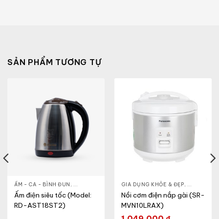
SẢN PHẨM TƯƠNG TỰ
& ĐẸP
,
ẤM - CA - BÌNH ĐUN
LÒ VI SÓNG
,
GIA DỤNG KHỎE & ĐẸP
GIA DỤNG KHỎE & ĐẸP
,
NỒI - ẤM - CA - BÌNH
,
NỒI - ẤM -
Ấm điện siêu tốc (Model:
Nồi cơm điện nắp gài (SR-
RD-AST18ST2)
MVN10LRAX)
1.049.000
₫