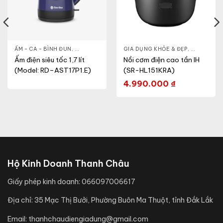
& ĐẸP
,
ẤM - CA - BÌNH ĐUN
LÒ VI SÓNG
,
GIA DỤNG KHỎE & ĐẸP
GIA DỤNG KHỎE & ĐẸP
,
NỒI - ẤM - CA - BÌNH
,
NỒI - ẤM -
Ấm điện siêu tốc 1,7 lít
Nồi cơm điện cao tần IH
(Model: RD–AST17P1.E)
(SR-HL151KRA)
4.990.000
₫
Hộ Kinh Doanh Thanh Châu
Giấy phép kinh doanh:
066097006617
Địa chỉ:
35 Mạc Thị Bưởi, Phường Buôn Ma Thuột, tỉnh Đắk Lắk
Email:
thanhchaudiengiadung@gmail.com