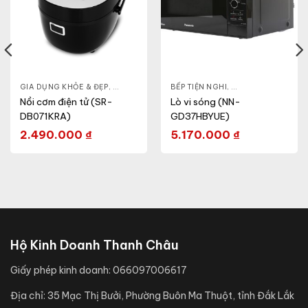
& ĐẸP
,
GIA DỤNG KHỎE & ĐẸP
LÒ VI SÓNG
,
NỒI - ẤM - CA - BÌNH
BẾP TIỆN NGHI
,
NỒI CƠM ĐIỆN
,
GIA DỤNG KHỎE & 
Nồi cơm điện tử (SR-
Lò vi sóng (NN-
DB071KRA)
GD37HBYUE)
2.490.000
₫
5.170.000
₫
Hộ Kinh Doanh Thanh Châu
Giấy phép kinh doanh:
066097006617
Địa chỉ:
35 Mạc Thị Bưởi, Phường Buôn Ma Thuột, tỉnh Đắk Lắk