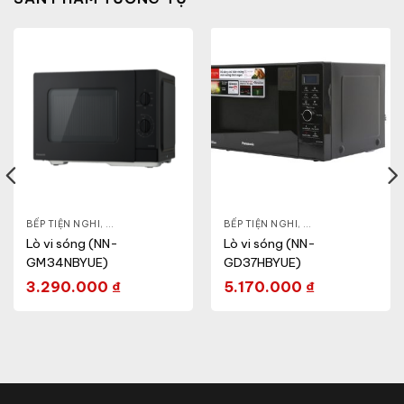
- CA - BÌNH
BẾP TIỆN NGHI
,
NỒI CƠM ĐIỆN
,
GIA DỤNG KHỎE & ĐẸP
,
BẾP TIỆN NGHI
LÒ VI SÓNG
,
GIA DỤNG KHỎE & 
Lò vi sóng (NN-
Lò vi sóng (NN-
GM34NBYUE)
GD37HBYUE)
3.290.000
₫
5.170.000
₫