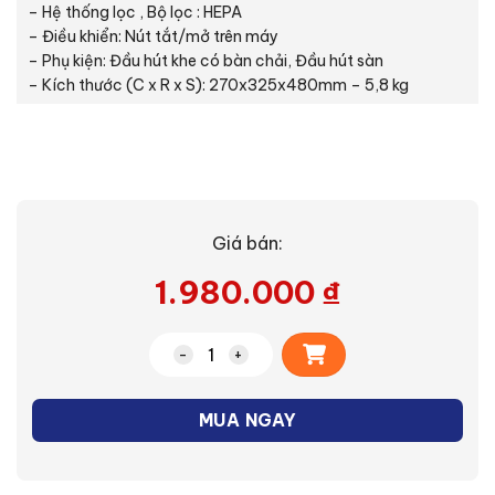
– Hệ thống lọc , Bộ lọc : HEPA
– Điều khiển: Nút tắt/mở trên máy
– Phụ kiện: Đầu hút khe có bàn chải, Đầu hút sàn
– Kích thước (C x R x S): 270x325x480mm – 5,8 kg
Giá bán:
1.980.000
₫
Alternative:
Máy hút bụi (MC-CG373RN46) số lượn
MUA NGAY