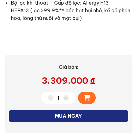
Bộ lọc khí thoát – Cấp độ lọc: Allergy H13 –
HEPA13 (lọc >99,9%** các hạt bụi nhỏ, kể cả phấn
hoa, lông thú nuôi và mạt bụi)
Giá bán:
3.309.000
₫
Alternative:
Máy hút bụi có hộc chứa Philips FC9350
MUA NGAY