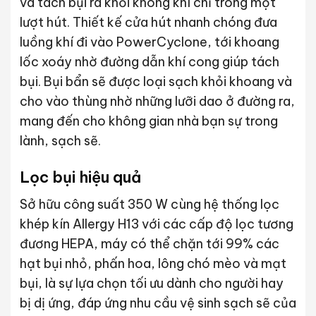
và tách bụi ra khỏi không khí chỉ trong một
lượt hút. Thiết kế cửa hút nhanh chóng đưa
luồng khí đi vào PowerCyclone, tới khoang
lốc xoáy nhờ đường dẫn khí cong giúp tách
bụi. Bụi bẩn sẽ được loại sạch khỏi khoang và
cho vào thùng nhờ những lưỡi dao ở đường ra,
mang đến cho không gian nhà bạn sự trong
lành, sạch sẽ.
Lọc bụi hiệu quả
Sở hữu công suất 350 W cùng hệ thống lọc
khép kín Allergy H13 với các cấp độ lọc tương
đương HEPA, máy có thể chặn tới 99% các
hạt bụi nhỏ, phấn hoa, lông chó mèo và mạt
bụi, là sự lựa chọn tối ưu dành cho người hay
bị dị ứng, đáp ứng nhu cầu vệ sinh sạch sẽ của