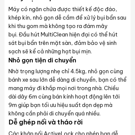
Máy có ngăn chứa được thiết kế độc đáo,
khép kín, nhỏ gọn dễ cầm để xử lý bụi bẩn sau
khi thu gom mà không tạo ra đám mây
bụi. Đầu hút MultiClean hiện đại có thể hút
sát bụi bẩn trên mặt sàn, đảm bảo vệ sinh
sạch sẽ kể cả những hạt bụi mịn.
Nhỏ gọn tiện di chuyển
Nhờ trọng lượng nhẹ chỉ 4.5kg, nhỏ gọn cùng
bánh xe sau lớn dễ dàng di chuyển, bạn có thể
mang máy đi khắp mọi nơi trong nhà. Chiều
dài dây 6m cùng bán kính hoạt động lên tới
9m giúp bạn tối ưu hiệu suất dọn dẹp mà
không cần phải di chuyển quá nhiều.
Dễ ghép nối và tháo rời
Các khớp nối ActiveLock cho phép bạn dễ