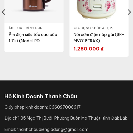
- CA - BÌNH
ẤM - CA - BÌNH ĐUN
,
NỒI CƠM ĐIỆN
,
GIA DỤNG KHỎE & ĐẸP
GIA DỤNG KHỎE & ĐẸP
,
NỒI - ẤM - CA - BÌNH
,
NỒI - ẤM -
Ấm điện siêu tốc cao cấp
Nồi cơm điện nắp gài (SR-
1,7 lít (Model: RD-
MVQ18FRAX)
AST17ST1.E)
1.280.000
₫
Hộ Kinh Doanh Thanh Châu
Giấy phép kinh doanh:
066097006617
Địa chỉ:
35 Mạc Thị Bưởi, Phường Buôn Ma Thuột, tỉnh Đắk Lắk
Email:
thanhchaudiengiadung@gmail.com