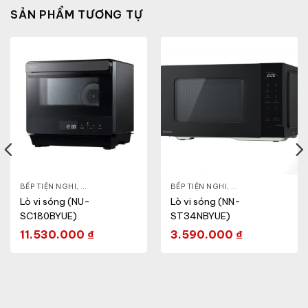
SẢN PHẨM TƯƠNG TỰ
HỎE & ĐẸP
BẾP TIỆN NGHI
,
NỒI - ẤM - CA - BÌNH
,
GIA DỤNG KHỎE & ĐẸP
,
BẾP TIỆN NGHI
LÒ VI SÓNG
,
GIA DỤNG KHỎE & 
Lò vi sóng (NU-
Lò vi sóng (NN-
SC180BYUE)
ST34NBYUE)
11.530.000
₫
3.590.000
₫