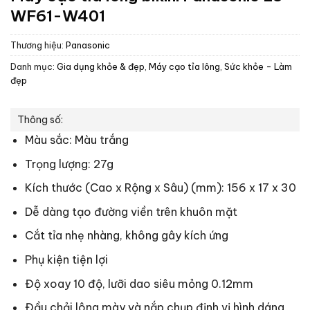
WF61-W401
Thương hiệu:
Panasonic
Danh mục:
Gia dụng khỏe & đẹp
,
Máy cạo tỉa lông
,
Sức khỏe - Làm
đẹp
Thông số:
Màu sắc: Màu trắng
Trọng lượng: 27g
Kích thước (Cao x Rộng x Sâu) (mm): 156 x 17 x 30
Dễ dàng tạo đường viền trên khuôn mặt
Cắt tỉa nhẹ nhàng, không gây kích ứng
Phụ kiện tiện lợi
Độ xoay 10 độ
, lưỡi dao siêu mỏng 0.12mm
Đầu chải lông mày và nắp chụp định vị hình dáng