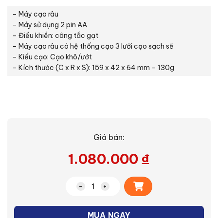
– Máy cạo râu
– Máy sử dụng 2 pin AA
– Điều khiền: công tắc gạt
– Máy cạo râu có hệ thống cạo 3 lưỡi cạo sạch sẽ
– Kiểu cạo: Cạo khô/ướt
– Kích thước (C x R x S): 159 x 42 x 64 mm – 130g
Giá bán:
1.080.000
₫
Alternative:
Máy cạo râu (ES-SL10-K401) số lượng
MUA NGAY