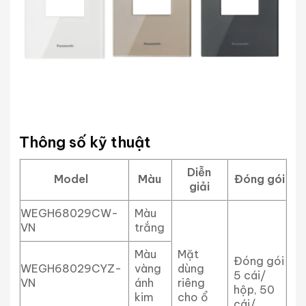
Thông số kỹ thuật
Diễn
Model
Màu
Đóng gói
giải
WEGH68029CW-
Màu
VN
trắng
Màu
Mặt
Đóng gói
WEGH68029CYZ-
vàng
dùng
5 cái/
VN
ánh
riêng
hộp, 50
kim
cho ổ
cái/