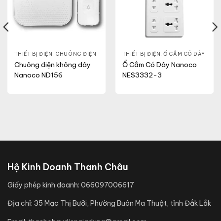
THIẾT BỊ ĐIỆN
,
CHUÔNG ĐIỆN
THIẾT BỊ ĐIỆN
,
Ổ CẮM CÓ DÂY
Chuông điện không dây
Ổ Cắm Có Dây Nanoco
Nanoco ND156
NES3332-3
Hộ Kinh Doanh Thanh Châu
Giấy phép kinh doanh:
066097006617
Địa chỉ:
35 Mạc Thị Bưởi, Phường Buôn Ma Thuột, tỉnh Đắk Lắk