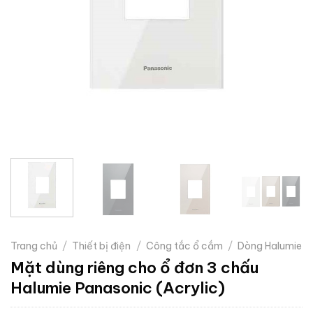
Trang chủ
/
Thiết bị điện
/
Công tắc ổ cắm
/
Dòng Halumie
Mặt dùng riêng cho ổ đơn 3 chấu
Halumie Panasonic (Acrylic)