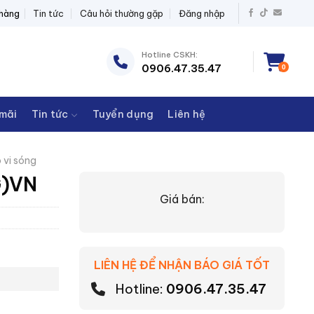
 ĐIỆN THANH CHÂU
 hàng
Tin tức
Câu hỏi thường gặp
Đăng nhập
Hotline CSKH:
0906.47.35.47
0
mãi
Tin tức
Tuyển dụng
Liên hệ
 vi sóng
G)VN
Giá bán:
LIÊN HỆ ĐỂ NHẬN BÁO GIÁ TỐT
Hotline:
0906.47.35.47