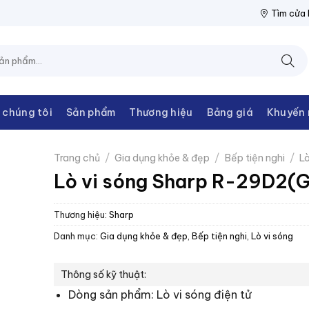
 THANH CHÂU
NPP THIẾT BỊ ĐIỆN THANH CHÂU
NPP THIẾT BỊ
Tìm cửa
 chúng tôi
Sản phẩm
Thương hiệu
Bảng giá
Khuyến 
Trang chủ
/
Gia dụng khỏe & đẹp
/
Bếp tiện nghi
/
Lò
Lò vi sóng Sharp R-29D2(
Thương hiệu:
Sharp
Danh mục:
Gia dụng khỏe & đẹp
,
Bếp tiện nghi
,
Lò vi sóng
Thông số kỹ thuật:
Dòng sản phẩm: Lò vi sóng điện tử