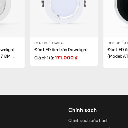
 LED DOWNLIGHT
,
THIẾT BỊ CHIẾU SÁNG
ĐÈN CHIẾU SÁNG
,
ĐÈN LED DOWNLIGHT
,
THIẾT BỊ CHI
ĐÈN CHIẾU
wnlight
Đèn LED âm trần Downlight
Đèn LED â
17 ĐM
(Model: A
171.000
₫
Giá chỉ từ:
Chính sách
Chính sách bảo hành