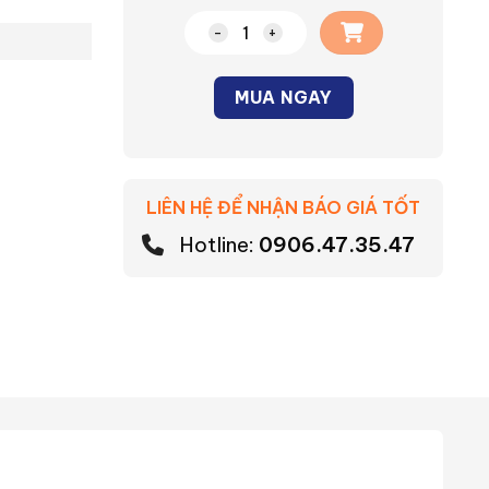
Đèn panel tròn siêu mỏng viền vàng
MUA NGAY
Alternative:
LIÊN HỆ ĐỂ NHẬN BÁO GIÁ TỐT
Hotline:
0906.47.35.47