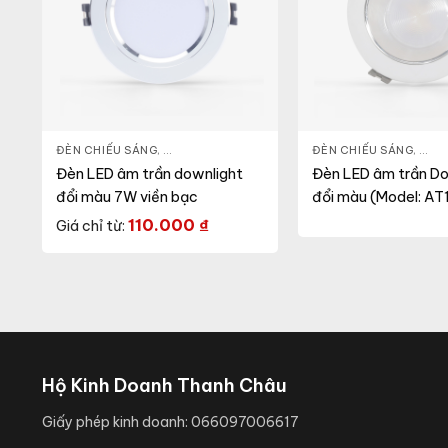
LIGHT
,
THIẾT BỊ CHIẾU SÁNG
ĐÈN CHIẾU SÁNG
,
ĐÈN LED DOWNLIGHT
,
THIẾT BỊ CHIẾU SÁNG
ĐÈN CHIẾU SÁNG
,
ĐÈN
Đèn LED âm trần downlight
Đèn LED âm trần Do
đổi màu 7W viền bạc
đổi màu (Model: AT
90/7W)
110.000
₫
Giá chỉ từ:
Hộ Kinh Doanh Thanh Châu
Giấy phép kinh doanh:
066097006617