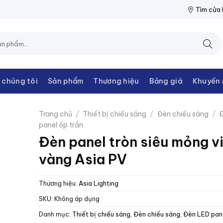
ỆN THANH CHÂU
NPP THIẾT BỊ ĐIỆN THANH CHÂU
NPP THIẾT 
Tìm cửa
 chúng tôi
Sản phẩm
Thương hiệu
Bảng giá
Khuyến 
Trang chủ
/
Thiết bị chiếu sáng
/
Đèn chiếu sáng
/
Đ
panel ốp trần
Đèn panel tròn siêu mỏng v
vàng Asia PV
Thương hiệu:
Asia Lighting
SKU:
Không áp dụng
Danh mục:
Thiết bị chiếu sáng
,
Đèn chiếu sáng
,
Đèn LED pane