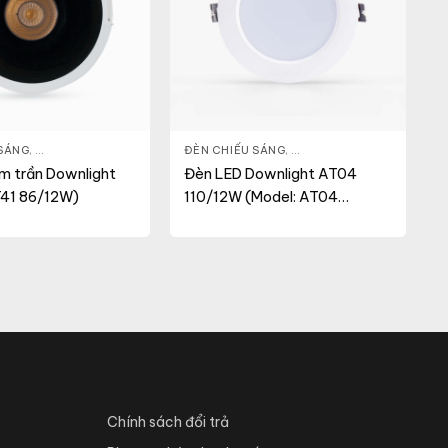
ẾU SÁNG
 SÁNG
,
ĐÈN LED DOWNLIGHT
,
THIẾT BỊ CHIẾU SÁNG
ĐÈN CHIẾU SÁNG
,
ĐÈN LED DOWNLIGHT
,
THI
m trần Downlight
Đèn LED Downlight AT04
T41 86/12W)
110/12W (Model: AT04
110/12W.H)
Chính sách đổi trả