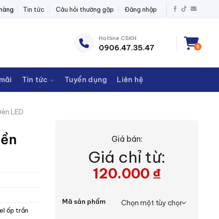
BỊ ĐIỆN THANH CHÂU
 hàng
Tin tức
Câu hỏi thường gặp
Đăng nhập
Hotline CSKH:
0906.47.35.47
0
mãi
Tin tức
Tuyển dụng
Liên hệ
èn LED
iền
Giá bán:
Giá chỉ từ:
120.000
₫
Mã sản phẩm
l ốp trần