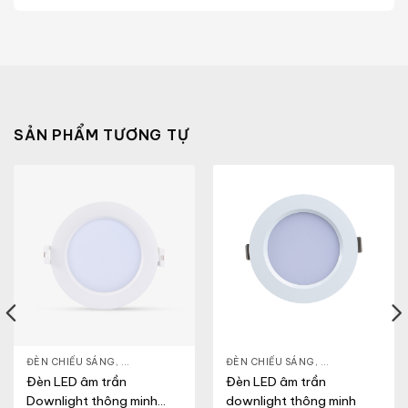
SẢN PHẨM TƯƠNG TỰ
NLIGHT
ĐÈN CHIẾU SÁNG
,
THIẾT BỊ CHIẾU SÁNG
,
ĐÈN LED DOWNLIGHT
ĐÈN CHIẾU SÁNG
,
THIẾT BỊ CHIẾU SÁNG
,
ĐÈN LED DOWN
Đèn LED âm trần
Đèn LED âm trần
Downlight thông minh
downlight thông minh