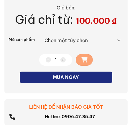
Giá bán:
Giá chỉ từ:
100.000
₫
Alternative:
Mã sản phẩm
Đèn panel tròn siêu mỏng Asia PNT số l
MUA NGAY
LIÊN HỆ ĐỂ NHẬN BÁO GIÁ TỐT
Hotline:
0906.47.35.47