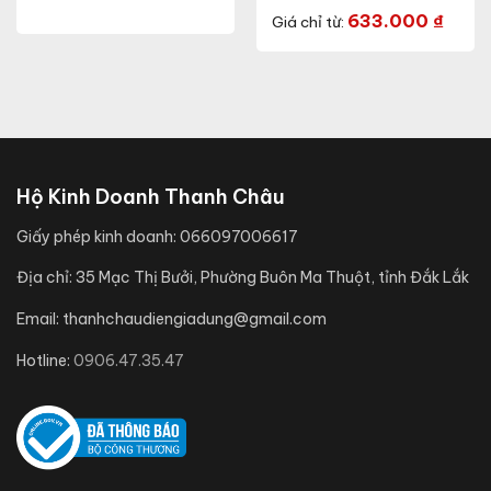
(Model: AT16.BLE 90/7W)
633.000
₫
Giá chỉ từ:
Hộ Kinh Doanh Thanh Châu
Giấy phép kinh doanh:
066097006617
Địa chỉ:
35 Mạc Thị Bưởi, Phường Buôn Ma Thuột, tỉnh Đắk Lắk
Email:
thanhchaudiengiadung@gmail.com
Hotline:
0906.47.35.47