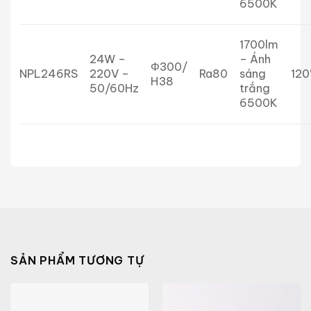
6500K
1700lm
24W –
– Ánh
Φ300/
NPL246RS
220V –
Ra80
sáng
120
H38
50/60Hz
trắng
6500K
SẢN PHẨM TƯƠNG TỰ