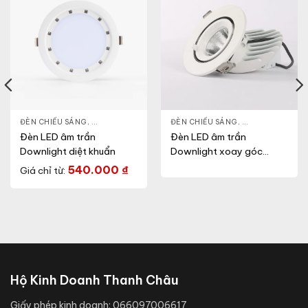
NLIGHT
ĐÈN CHIẾU SÁNG
,
THIẾT BỊ CHIẾU SÁNG
,
ĐÈN LED DOWNLIGHT
ĐÈN CHIẾU SÁNG
,
THIẾT BỊ CHIẾU SÁNG
,
ĐÈN LED DOWN
Đèn LED âm trần
Đèn LED âm trần
Downlight diệt khuẩn
Downlight xoay góc
(Model: AT18 100/9W)
540.000
₫
Giá chỉ từ:
Hộ Kinh Doanh Thanh Châu
Giấy phép kinh doanh:
066097006617