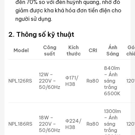
đến 70% so với đèn huỳnh quang, nhờ đó
giảm được kha khá hóa đơn tiền điện cho
người sử dụng.
2. Thông số kỹ thuật
Công
Kích
Ánh
Gó
Model
CRI
suất
thước
Sáng
chi
840lm
12W –
– Ánh
Φ171/
NPL126RS
220V –
Ra80
sáng
120
H38
50/60Hz
trắng
6500K
1300lm
18W –
– Ánh
Φ224/
NPL186RS
220V –
Ra80
sáng
120
H38
50/60Hz
trắng