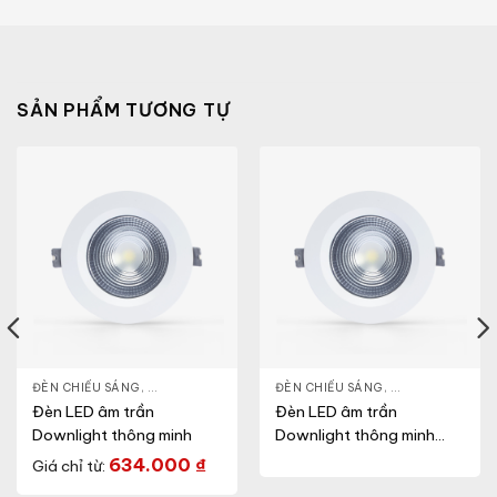
SẢN PHẨM TƯƠNG TỰ
NLIGHT
ĐÈN CHIẾU SÁNG
,
THIẾT BỊ CHIẾU SÁNG
,
ĐÈN LED DOWNLIGHT
ĐÈN CHIẾU SÁNG
,
THIẾT BỊ CHIẾU SÁNG
,
ĐÈN LED DOWN
Đèn LED âm trần
Đèn LED âm trần
Downlight thông minh
Downlight thông minh
(Model: AT14 90/9W.RF)
634.000
₫
Giá chỉ từ: