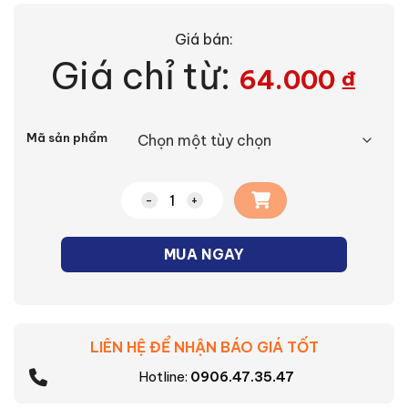
Giá bán:
Giá chỉ từ:
64.000
₫
Alternative:
Mã sản phẩm
Đèn ốp nổi vuông vỏ trắng thân nhựa As
MUA NGAY
LIÊN HỆ ĐỂ NHẬN BÁO GIÁ TỐT
Hotline:
0906.47.35.47