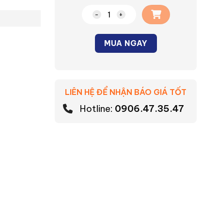
Đèn ốp nổi cảm biến Asia OT12CB
MUA NGAY
Alternative:
LIÊN HỆ ĐỂ NHẬN BÁO GIÁ TỐT
Hotline:
0906.47.35.47