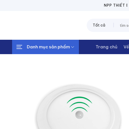
Chuyển
NPP THIẾT BỊ ĐIỆN
đến
nội
Tìm
dung
kiếm:
Danh mục sản phẩm
Trang chủ
Về