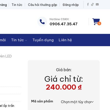
 ĐIỆN THANH CHÂU
 hàng
Tin tức
Câu hỏi thường gặp
Đăng nhập
Hotline CSKH:
0906.47.35.47
0
mãi
Tin tức
Tuyển dụng
Liên hệ
èn LED
Giá bán:
Giá chỉ từ:
240.000
₫
Mã sản phẩm
l ốp trần