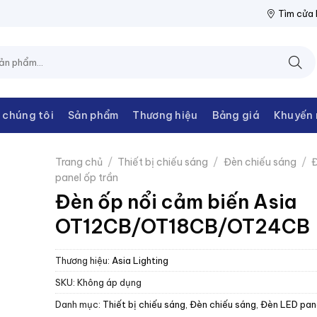
 THANH CHÂU
NPP THIẾT BỊ ĐIỆN THANH CHÂU
NPP THIẾT BỊ
Tìm cửa
 chúng tôi
Sản phẩm
Thương hiệu
Bảng giá
Khuyến 
Trang chủ
/
Thiết bị chiếu sáng
/
Đèn chiếu sáng
/
Đ
panel ốp trần
Đèn ốp nổi cảm biến Asia
OT12CB/OT18CB/OT24CB
Thương hiệu:
Asia Lighting
SKU:
Không áp dụng
Danh mục:
Thiết bị chiếu sáng
,
Đèn chiếu sáng
,
Đèn LED pane