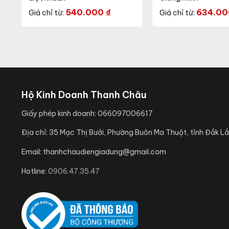
540.000
₫
634.0
Giá chỉ từ:
Giá chỉ từ:
Hộ Kinh Doanh Thanh Châu
Giấy phép kinh doanh:
066097006617
Địa chỉ:
35 Mạc Thị Bưởi, Phường Buôn Ma Thuột, tỉnh Đắk Lắ
Email:
thanhchaudiengiadung@gmail.com
Hotline:
0906.47.35.47