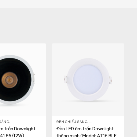
ẾU SÁNG
 SÁNG
,
ĐÈN LED DOWNLIGHT
,
THIẾT BỊ CHIẾU SÁNG
ĐÈN CHIẾU SÁNG
,
ĐÈN LED DOWNLIGHT
,
THI
m trần Downlight
Đèn LED âm trần Downlight
T41 86/12W)
thông minh (Model: AT16.BLE