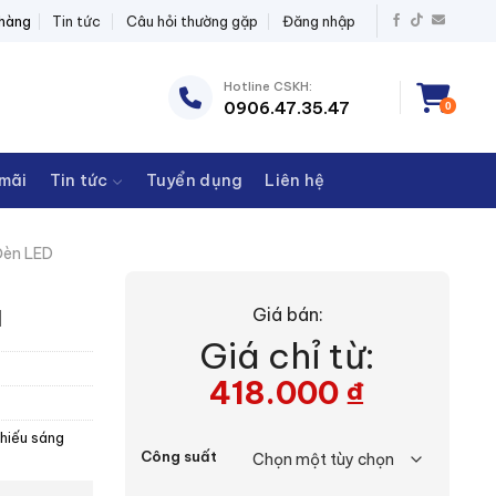
T BỊ ĐIỆN THANH CHÂU
 hàng
Tin tức
Câu hỏi thường gặp
Đăng nhập
Hotline CSKH:
0906.47.35.47
0
mãi
Tin tức
Tuyển dụng
Liên hệ
èn LED
u
Giá bán:
Giá chỉ từ:
418.000
₫
chiếu sáng
Công suất