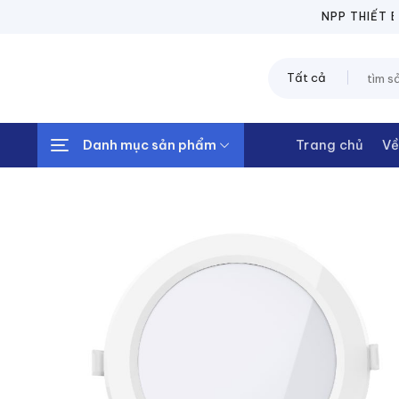
Chuyển
NPP THIẾT BỊ 
đến
nội
Tìm
dung
kiếm:
Danh mục sản phẩm
Trang chủ
Về