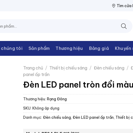
ĐIỆN THANH CHÂU
NPP THIẾT BỊ ĐIỆN THANH CHÂU
NPP THIẾ
Tìm cửa
 chúng tôi
Sản phẩm
Thương hiệu
Bảng giá
Khuyến 
Trang chủ
/
Thiết bị chiếu sáng
/
Đèn chiếu sáng
/
Đ
panel ốp trần
Đèn LED panel tròn đổi mà
Thương hiệu:
Rạng Đông
SKU:
Không áp dụng
Danh mục:
Đèn chiếu sáng
,
Đèn LED panel ốp trần
,
Thiết bị 