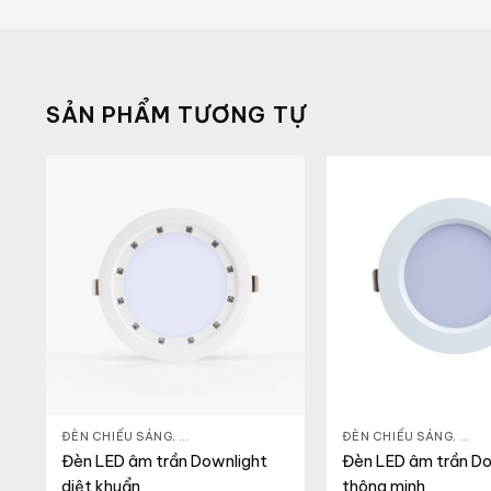
SẢN PHẨM TƯƠNG TỰ
LIGHT
,
THIẾT BỊ CHIẾU SÁNG
ĐÈN CHIẾU SÁNG
,
ĐÈN LED DOWNLIGHT
,
THIẾT BỊ CHIẾU SÁNG
ĐÈN CHIẾU SÁNG
,
ĐÈN
Đèn LED âm trần Downlight
Đèn LED âm trần Do
diệt khuẩn
thông minh