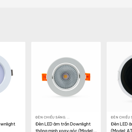
 LED DOWNLIGHT
,
THIẾT BỊ CHIẾU SÁNG
ĐÈN CHIẾU SÁNG
,
ĐÈN LED DOWNLIGHT
,
THIẾT BỊ CHI
ĐÈN CHIẾU
wnlight
Đèn LED âm trần Downlight
Đèn LED â
thông minh xoay góc (Model:
(Model: A