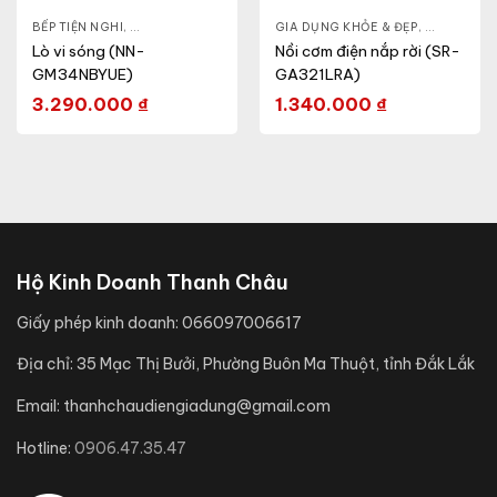
- CA - BÌNH
BẾP TIỆN NGHI
,
NỒI CƠM ĐIỆN
,
GIA DỤNG KHỎE & ĐẸP
,
GIA DỤNG KHỎE & ĐẸP
LÒ VI SÓNG
,
NỒI - ẤM -
Lò vi sóng (NN-
Nồi cơm điện nắp rời (SR-
GM34NBYUE)
GA321LRA)
3.290.000
₫
1.340.000
₫
Hộ Kinh Doanh Thanh Châu
Giấy phép kinh doanh:
066097006617
Địa chỉ:
35 Mạc Thị Bưởi, Phường Buôn Ma Thuột, tỉnh Đắk Lắk
Email:
thanhchaudiengiadung@gmail.com
Hotline:
0906.47.35.47