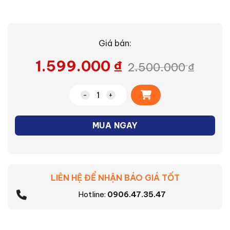
Giá bán:
1.599.000
₫
2.500.000
₫
Alternative:
Nồi cơm điện Philips HD3213/31 số lượn
MUA NGAY
LIÊN HỆ ĐỂ NHẬN BÁO GIÁ TỐT
Hotline:
0906.47.35.47