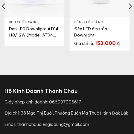
NLIGHT
ĐÈN CHIẾU SÁNG
,
THIẾT BỊ CHIẾU SÁNG
,
ĐÈN LED DOWNLIGHT
ĐÈN CHIẾU SÁNG
,
THIẾT BỊ CHIẾU SÁNG
,
ĐÈN LED DOWN
Đèn LED Downlight AT04
Đèn LED âm trần
110/12W (Model: AT04
Downlight
110/12W.H)
153.000
₫
Giá chỉ từ:
Hộ Kinh Doanh Thanh Châu
Giấy phép kinh doanh:
066097006617
Địa chỉ:
35 Mạc Thị Bưởi, Phường Buôn Ma Thuột, tỉnh Đắk Lắk
Email:
thanhchaudiengiadung@gmail.com