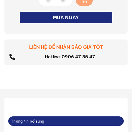
Đèn LED Panel chống chói số lượng
MUA NGAY
LIÊN HỆ ĐỂ NHẬN BÁO GIÁ TỐT
Hotline:
0906.47.35.47
Thông tin bổ sung