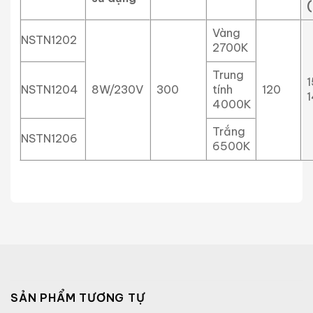
Vàng
NSTN1202
2700K
Trung
1
NSTN1204
8W/230V
300
tính
120
1
4000K
Trắng
NSTN1206
6500K
SẢN PHẨM TƯƠNG TỰ