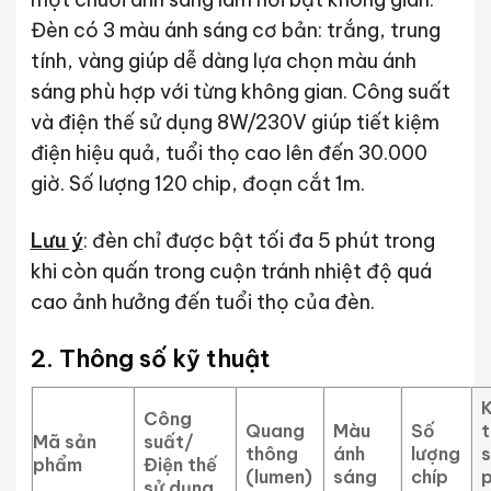
Đèn có 3 màu ánh sáng cơ bản: trắng, trung
tính, vàng giúp dễ dàng lựa chọn màu ánh
sáng phù hợp với từng không gian. Công suất
và điện thế sử dụng 8W/230V giúp tiết kiệm
điện hiệu quả, tuổi thọ cao lên đến 30.000
giờ. Số lượng 120 chip, đoạn cắt 1m.
Lưu ý
: đèn chỉ được bật tối đa 5 phút trong
khi còn quấn trong cuộn tránh nhiệt độ quá
cao ảnh hưởng đến tuổi thọ của đèn.
2. Thông số kỹ thuật
K
Công
Quang
Màu
Số
Mã sản
suất/
thông
ánh
lượng
phẩm
Điện thế
(lumen)
sáng
chíp
sử dụng