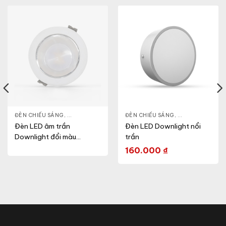
NLIGHT
ĐÈN CHIẾU SÁNG
,
THIẾT BỊ CHIẾU SÁNG
,
ĐÈN LED DOWNLIGHT
ĐÈN CHIẾU SÁNG
,
THIẾT BỊ CHIẾU SÁNG
,
ĐÈN LED DOWN
Đèn LED âm trần
Đèn LED Downlight nổi
Downlight đổi màu
trần
(Model: AT17 ĐM 90/7W)
160.000
₫