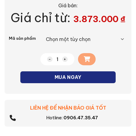
Giá bán:
Giá chỉ từ:
3.873.000
₫
Alternative:
Mã sản phẩm
Đèn LED dây ngoài trời 120 chip LED Na
MUA NGAY
LIÊN HỆ ĐỂ NHẬN BÁO GIÁ TỐT
Hotline:
0906.47.35.47