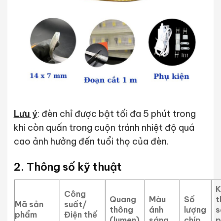
Lưu ý
: đèn chỉ được bật tối đa 5 phút trong
khi còn quấn trong cuộn tránh nhiệt độ quá
cao ảnh hưởng đến tuổi thọ của đèn.
2. Thông số kỹ thuật
K
Công
Quang
Màu
Số
t
Mã sản
suất/
thông
ánh
lượng
s
phẩm
Điện thế
(lumen)
sáng
chíp
p