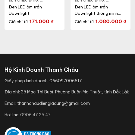
NLIGHT
ĐÈN CHIẾU SÁNG
,
THIẾT BỊ CHIẾU SÁNG
,
ĐÈN LED DOWNLIGHT
ĐÈN CHIẾU SÁNG
,
THIẾT BỊ CHIẾU SÁNG
,
ĐÈN LED DOWN
Đèn LED âm trần
Đèn LED âm trần
Downlight
Downlight thông minh
xoay góc
171.000
₫
1.080.000
₫
Giá chỉ từ:
Giá chỉ từ:
Hộ Kinh Doanh Thanh Châu
Giấy phép kinh doanh:
066097006617
Địa chỉ:
35 Mạc Thị Bưởi, Phường Buôn Ma Thuột, tỉnh Đắk Lắk
Email:
thanhchaudiengiadung@gmail.com
Hotline:
0906.47.35.47