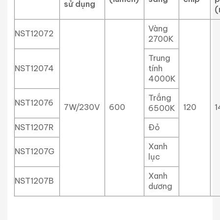
sử dụng
(
Vàng
NST12072
2700K
Trung
NST12074
tính
4000K
Trắng
NST12076
7W/230V
600
120
1
6500K
NST1207R
Đỏ
Xanh
NST1207G
lục
Xanh
NST1207B
dương