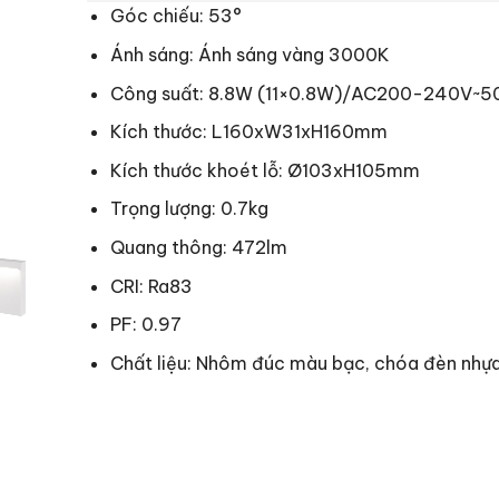
Góc chiếu: 53°
Ánh sáng: Ánh sáng vàng 3000K
Công suất: 8.8W (11×0.8W)/AC200-240V~5
Kích thước: L160xW31xH160mm
Kích thước khoét lỗ: Ø103xH105mm
Trọng lượng: 0.7kg
Quang thông: 472lm
CRI: Ra83
PF: 0.97
Chất liệu: Nhôm đúc màu bạc, chóa đèn nhựa