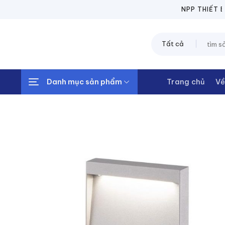
Chuyển
NPP THIẾT BỊ ĐIỆN 
đến
nội
Tìm
dung
kiếm:
Danh mục sản phẩm
Trang chủ
Về