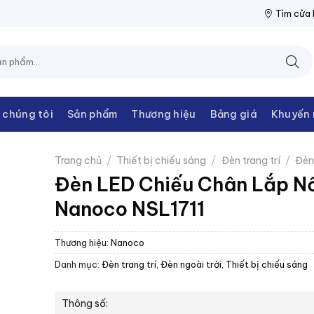
THANH CHÂU
NPP THIẾT BỊ ĐIỆN THANH CHÂU
NPP THIẾT BỊ 
Tìm cửa
 chúng tôi
Sản phẩm
Thương hiệu
Bảng giá
Khuyến 
Trang chủ
/
Thiết bị chiếu sáng
/
Đèn trang trí
/
Đèn 
Đèn LED Chiếu Chân Lắp N
Nanoco NSL1711
Thương hiệu:
Nanoco
Danh mục:
Đèn trang trí
,
Đèn ngoài trời
,
Thiết bị chiếu sáng
Thông số: