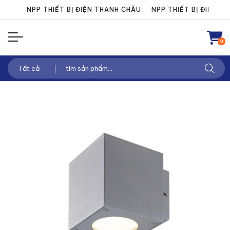
Chuyển
NPP THIẾT BỊ ĐIỆN THANH CHÂU
NPP THIẾT BỊ ĐIỆN THA
đến
nội
0
dung
Tìm
kiếm: