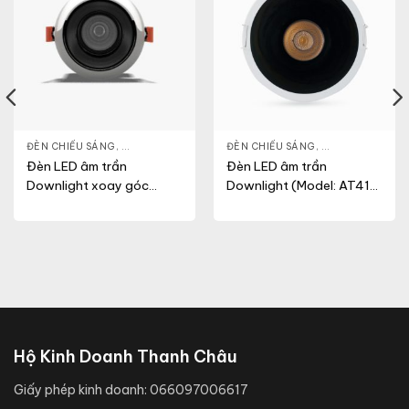
NLIGHT
ĐÈN CHIẾU SÁNG
,
THIẾT BỊ CHIẾU SÁNG
,
ĐÈN LED DOWNLIGHT
ĐÈN CHIẾU SÁNG
,
THIẾT BỊ CHIẾU SÁNG
,
ĐÈN LED DOWN
Đèn LED âm trần
Đèn LED âm trần
Downlight xoay góc
Downlight (Model: AT41
(Model: AT25
86/12W)
80/10Wx1.PLUS)
Hộ Kinh Doanh Thanh Châu
Giấy phép kinh doanh:
066097006617