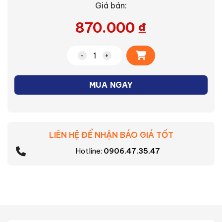
Giá bán:
870.000
₫
Alternative:
Máy xay cầm tay (MX-GS1WRA) số lượ
MUA NGAY
LIÊN HỆ ĐỂ NHẬN BÁO GIÁ TỐT
Hotline:
0906.47.35.47