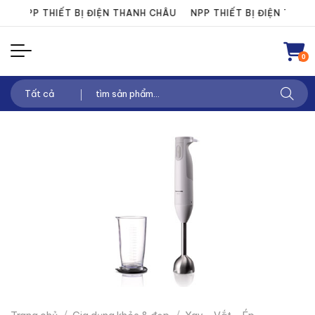
Chuyển
U
NPP THIẾT BỊ ĐIỆN THANH CHÂU
NPP THIẾT BỊ ĐIỆN THANH
đến
nội
0
dung
Tìm
kiếm: