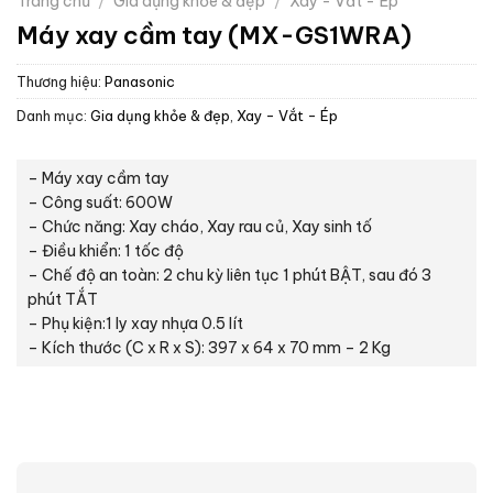
Trang chủ
/
Gia dụng khỏe & đẹp
/
Xay - Vắt - Ép
Máy xay cầm tay (MX-GS1WRA)
Thương hiệu:
Panasonic
Danh mục:
Gia dụng khỏe & đẹp
,
Xay - Vắt - Ép
– Máy xay cầm tay
– Công suất: 600W
– Chức năng: Xay cháo, Xay rau củ, Xay sinh tố
– Điều khiển: 1 tốc độ
– Chế độ an toàn: 2 chu kỳ liên tục 1 phút BẬT, sau đó 3
phút TẮT
– Phụ kiện:1 ly xay nhựa 0.5 lít
– Kích thước (C x R x S): 397 x 64 x 70 mm – 2 Kg