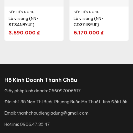
- CA - BÌNH
BẾP TIỆN NGHI
,
NỒI CƠM ĐIỆN
,
GIA DỤNG KHỎE & ĐẸP
,
BẾP TIỆN NGHI
LÒ VI SÓNG
,
GIA DỤNG KHỎE & 
Lò vi sóng (NN-
Lò vi sóng (NN-
ST34NBYUE)
GD37HBYUE)
3.590.000
₫
5.170.000
₫
Hộ Kinh Doanh Thanh Châu
Giấy phép kinh doanh:
066097006617
Địa chỉ:
35 Mạc Thị Bưởi, Phường Buôn Ma Thuột, tỉnh Đắk Lắk
Email:
thanhchaudiengiadung@gmail.com
Hotline:
0906.47.35.47