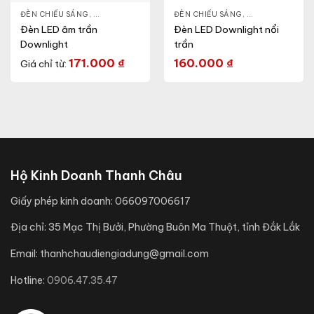
NLIGHT
ĐÈN CHIẾU SÁNG
,
THIẾT BỊ CHIẾU SÁNG
,
ĐÈN LED DOWNLIGHT
ĐÈN CHIẾU SÁNG
,
THIẾT BỊ CHIẾU SÁNG
,
ĐÈN LED DOWN
Đèn LED âm trần
Đèn LED Downlight nổi
Downlight
trần
171.000
₫
160.000
₫
Giá chỉ từ:
Hộ Kinh Doanh Thanh Châu
Giấy phép kinh doanh:
066097006617
Địa chỉ:
35 Mạc Thị Bưởi, Phường Buôn Ma Thuột, tỉnh Đắk Lắk
Email:
thanhchaudiengiadung@gmail.com
Hotline:
0906.47.35.47